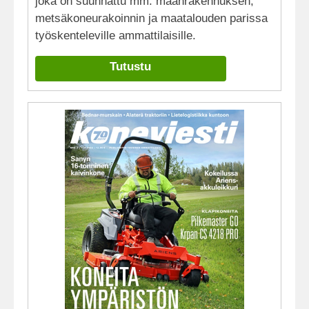
joka on suunnattu mm. maanrakennuksen,
metsäkoneurakoinnin ja maatalouden parissa
työskenteleville ammattilaisille.
Tutustu