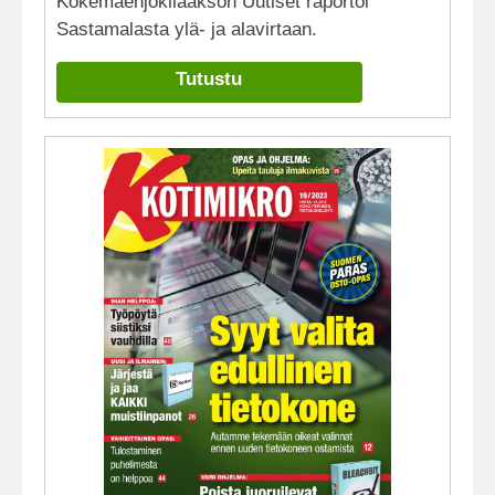
Kokemäenjokilaakson Uutiset raportoi
Sastamalasta ylä- ja alavirtaan.
Tutustu